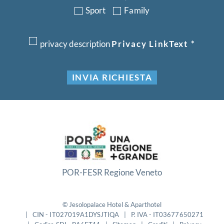
Sport
Family
privacy description
Privacy LinkText
*
INVIA RICHIESTA
POR-FESR Regione Veneto
©
Jesolopalace Hotel & Aparthotel
CIN - IT027019A1DYSJTIQA
P. IVA - IT03677650271