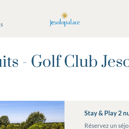
BS
its - Golf Club Jes
Stay & Play 2 n
Réservez un séjou