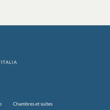
À
ITALIA
o
Chambres et suites