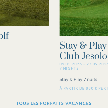
olf
Stay & Play 
Club Jesolo
09.05.2026 – 27.09.202
7 NIGHTS
Stay & Play 7 nuits
À PARTIR DE 880 € PER
TOUS LES FORFAITS VACANCES