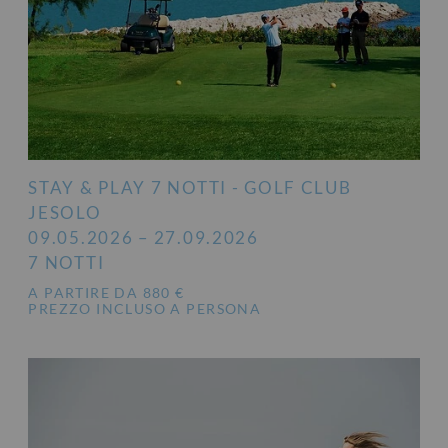
STAY & PLAY 7 NOTTI - GOLF CLUB
JESOLO
09.05.2026 – 27.09.2026
7 NOTTI
A PARTIRE DA 880 €
PREZZO INCLUSO A PERSONA