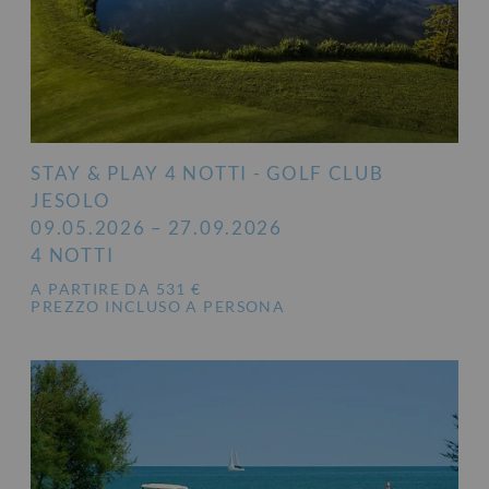
STAY & PLAY 4 NOTTI - GOLF CLUB
JESOLO
09.05.2026 – 27.09.2026
4 NOTTI
A PARTIRE DA 531 €
PREZZO INCLUSO A PERSONA